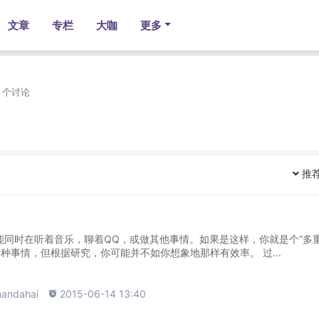
文章
专栏
大咖
更多
1 个讨论
推
同时在听着音乐，聊着QQ，或做其他事情。如果是这样，你就是个“多
务者（heavy multitasker）”。也许你感觉非常擅长这种事情，但根据研究，你可能并不如你想象地那样有效率。 过...
handahai

2015-06-14 13:40