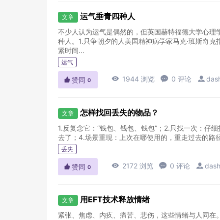
运气垂青四种人
文章
不少人认为运气是偶然的，但英国赫特福德大学心理学
种人。1.只争朝夕的人美国精神病学家马克·班斯奇
紧时间...
运气

1944 浏览

0 评论

das

赞同
0
怎样找回丢失的物品？
文章
1.反复念它：“钱包、钱包、钱包”；2.只找一次：
去了；4.场景重现：上次在哪使用的，重走过去的路径
丢失

2172 浏览

0 评论

dash

赞同
0
用EFT技术释放情绪
文章
紧张、焦虑、内疚、痛苦、悲伤，这些情绪与人同在