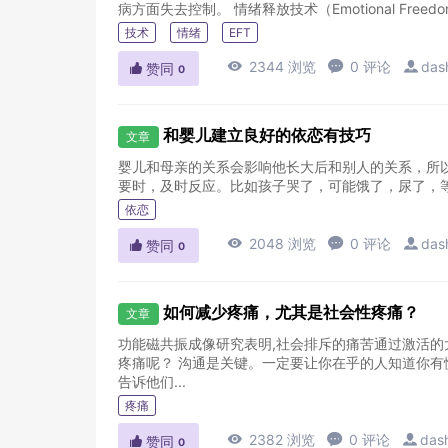
病方面失去控制。 情绪释放技术（Emotional
技术
情绪
EFT

2344 浏览

0 评论

das

赞同
0
和婴儿建立良好的依恋有技巧
文章
婴儿和母亲的关系会影响他长大后和别人的关系，所
要时，及时反应。比如孩子哭了，可能饿了，尿了，等
依恋

2048 浏览

0 评论

das

赞同
0
如何减少疼痛，尤其是社会性疼痛？
文章
功能磁共振成像研究表明,社会排斥的痛苦通过激活的
疼痛呢？ 沟通是关键。一定要让你在乎的人知道你有
告诉他们...
疼痛

2382 浏览

0 评论

das

赞同
0