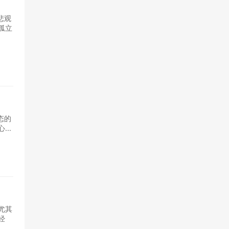
悲观
孤立
态的
..
尤其
经