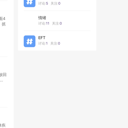
讨论:
5
关注:
0
情绪
面4
讨论:
11
关注:
0
，抓
EFT
讨论:
1
关注:
0
放回
.
体疾