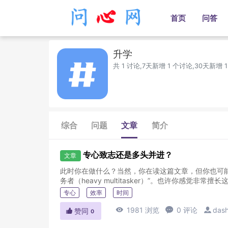
首页
问答
升学
共 1 讨论,7天新增 1 个讨论,30天新增 
综合
问题
文章
简介
专心致志还是多头并进？
文章
此时你在做什么？当然，你在读这篇文章，但你也可能
专心
效率
时间

1981 浏览

0 评论

das

赞同
0