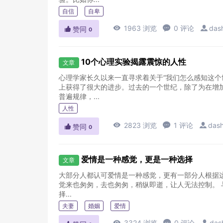
自信
自卑

1963 浏览

0 评论

das

赞同
0
10个心理实验揭露震惊的人性
文章
心理学家长久以来一直寻求着关于“我们怎么感知这个
上获得了很大的进步。过去的一个世纪，除了为在增
普遍规律，...
人性

2823 浏览

1 评论

das

赞同
0
爱情是一种感觉，更是一种选择
文章
大部分人都认可爱情是一种感觉，更有一部分人根据
觉来也匆匆，去也匆匆，稍纵即逝，让人无法控制。 
择...
夫妻
婚姻
爱情

3324 浏览

0 评论

das