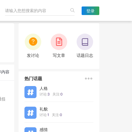
登录
发讨论
写文章
话题日志
荐内容

热门话题
人格
讨论:
3
关注:
0
重任
礼貌
讨论:
1
关注:
0
感情