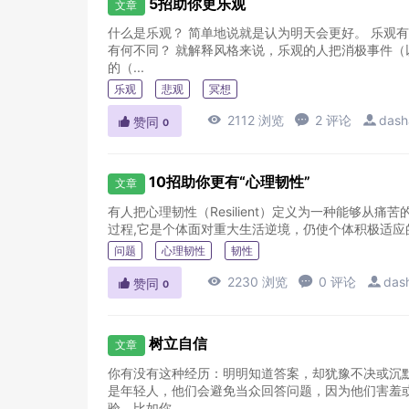
5招助你更乐观
文章
什么是乐观？ 简单地说就是认为明天会更好。 乐观
有何不同？ 就解释风格来说，乐观的人把消极事件
的（...
乐观
悲观
冥想

2112 浏览

2 评论

dash

赞同
0
10招助你更有“心理韧性”
文章
有人把心理韧性（Resilient）定义为一种能够
过程,它是个体面对重大生活逆境，仍使个体积极适应
问题
心理韧性
韧性

2230 浏览

0 评论

das

赞同
0
树立自信
文章
你有没有这种经历：明明知道答案，却犹豫不决或沉
是年轻人，他们会避免当众回答问题，因为他们害羞
验。比如你...