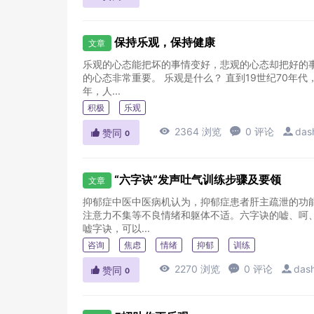
保持乐观，保持健康
文章
乐观的心态能把坏的事情变好，悲观的心态却把好的
的心态非常重要。 乐观是什么？ 直到19世纪70
年，人...
积极
乐观

2364 浏览

0 评论

das

赞同
0
“六字诀”发声吐气训练步骤及要领
文章
抑郁症中医中医病机认为，抑郁症患者肝主疏泄的功
注意力不集等不良情绪和躯体不适。六字诀的嘘、呵
嘘字诀，可以...
咨询
焦虑
情绪
抑郁
训练

2270 浏览

0 评论

das

赞同
0