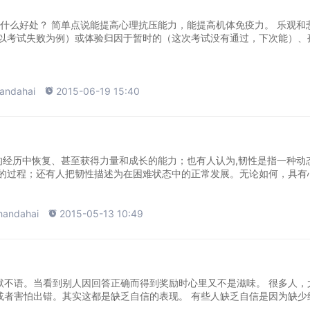
有什么好处？ 简单点说能提高心理抗压能力，能提高机体免疫力。 乐观和
（以考试失败为例）或体验归因于暂时的（这次考试没有通过，下次能）、
andahai

2015-06-19 15:40
从痛苦的经历中恢复、甚至获得力量和成长的能力；也有人认为,韧性是指一种动
的过程；还有人把韧性描述为在困难状态中的正常发展。无论如何，具有心.
handahai

2015-05-13 10:49
默不语。当看到别人因回答正确而得到奖励时心里又不是滋味。 很多人，
或者害怕出错。其实这都是缺乏自信的表现。 有些人缺乏自信是因为缺少