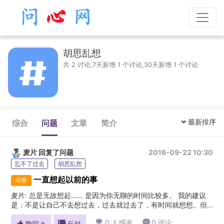
胡思乱想
共 2 讨论,7天新增 1 个讨论,30天新增 1 个讨论
最新排序
综合
问题
文章
简介
麦片
回复了问题
2016-09-22 10:30
忘不了过去
胡思乱想
一直想起以前的事
问答
麦片
:
总是无故想起…… 是因为你无聊的时间比较多。 我的建议
是：不是让自己不去想过去，过去就过去了，有时间就想想。但
有时间的话，要拿来做更重要的对未来有帮助的事。

0 人感谢

0 评论

赞同

反对