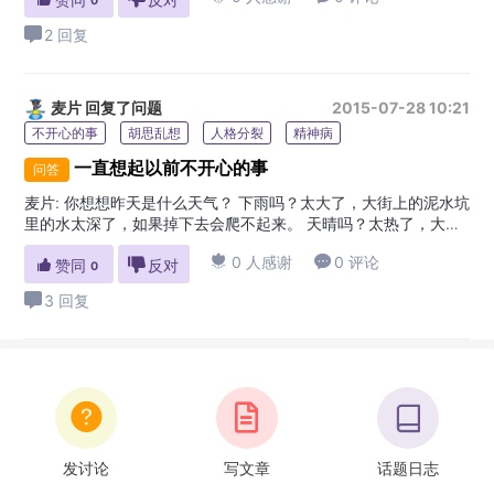
0
2 回复
麦片
回复了问题
2015-07-28 10:21
不开心的事
胡思乱想
人格分裂
精神病
一直想起以前不开心的事
问答
麦片
:
你想想昨天是什么天气？ 下雨吗？太大了，大街上的泥水坑
里的水太深了，如果掉下去会爬不起来。 天晴吗？太热了，大太
阳晒得房子都要着火了，如果着火了启不是会烧起来。 …… 今天

0 人感谢

0 评论

赞同

反对
是什么天气？ 下雨还是天晴？ ……今天会发生什么？就算是下
0
雨，今天你淋着的是今天的雨而不是昨天的，就算出太阳，今天
3 回复
的太阳是新...
发讨论
写文章
话题日志