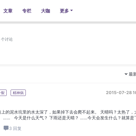
文章
专栏
大咖
更多
1 个讨论
最
2015-07-28 1
分裂
精神病
街上的泥水坑里的水太深了，如果掉下去会爬不起来。 天晴吗？太热了，
 …… 今天是什么天气？ 下雨还是天晴？ ……今天会发生什么？就算是
，今天的太阳是新...
3 回复