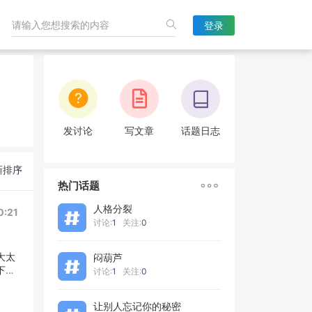
登录
发讨论
写文章
话题日志
新排序

热门话题
人格分裂
0:21
讨论:
1
关注:
0
大太
闷葫芦
下
讨论:
1
关注:
0
让别人忘记你的秘密