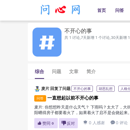
首页
问答
不开心的事
共 1 讨论,7天新增 1 个讨论,30天新增 
综合
问题
文章
简介
麦片
回复了问题
不开心的事
胡思乱想
人格
一直想起以前不开心的事
问答
麦片
:
你想想昨天是什么天气？ 下雨吗？太大了，大
阳晒得房子都要着火了，如果着火了启不是会烧起来。
雨，今天你淋着的是今天的雨而不是昨天的，就算出太阳

0 人感谢

0 评论

赞同

反对
0