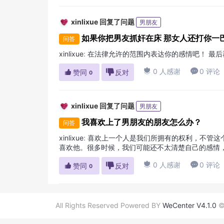
xinlixue
回复了问题
男朋友
如果你把男友抓奸在床 那女人还打你一
问答
xinlixue
:
在法律允许的范围内表达你的感情吧！ 最

0 人感谢

0 评论

赞同

反对
0
xinlixue
回复了问题
男朋友
我喜欢上了男朋友的朋友怎么办？
问答
xinlixue
:
喜欢上一个人是我们所拥有的权利，不管这
喜欢他。很多时候，我们可能还不太清楚自己的感情
友或男友的朋友，这些事情会我们有点紧张有点冒险比

0 人感谢

0 评论

赞同

反对
0
All Rights Reserved Powered BY
WeCenter V4.1.0
©