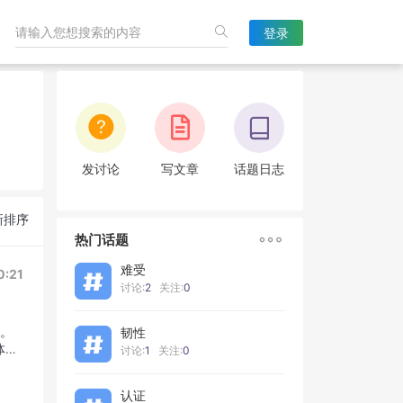
登录
发讨论
写文章
话题日志
新排序

热门话题
难受
0:21
讨论:
2
关注:
0
式。
韧性
体方
讨论:
1
关注:
0
认证