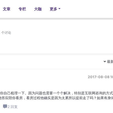
文章
专栏
大咖
更多
1 个讨论
最
2017-08-08 1
要你自己梳理一下。因为问题也需要一个个解决，特别是互联网咨询的方
他答应陪你看房，看房过程他确实是因为太累所以提前走了吗？如果有身
去逛街，逛到自己累得不行...
2 回复