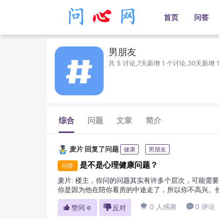
首页
问答
男朋友
共 5 讨论,7天新增 1 个讨论,30天新增 
综合
问题
文章
简介
麦片
回复了问题
健康
男朋友
是不是心理健康问题？
问答
麦片
:
楼主，你问的问题其实有许多个层次，可能需
你是因为他在陪你看房的中途走了，所以你不高兴。
面的原因，你就可以直接理解一下嘛。就像你和好朋友

0 人感谢

0 评论

赞同

反对
0