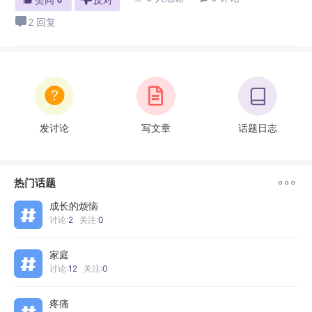
0
闭上眼，想想，这么辛苦是为了什么？想想，当初是为了什么出
2 回复
发。 上面是给你自己加...
发讨论
写文章
话题日志

热门话题
成长的烦恼
讨论:
2
关注:
0
家庭
讨论:
12
关注:
0
疼痛