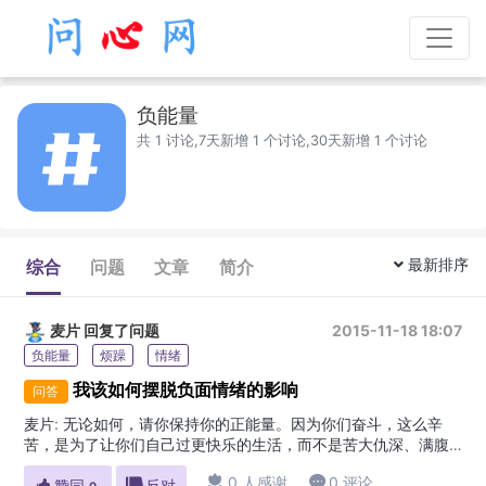
负能量
共 1 讨论,7天新增 1 个讨论,30天新增 1 个讨论
最新排序
综合
问题
文章
简介
麦片
回复了问题
2015-11-18 18:07
负能量
烦躁
情绪
我该如何摆脱负面情绪的影响
问答
麦片
:
无论如何，请你保持你的正能量。因为你们奋斗，这么辛
苦，是为了让你们自己过更快乐的生活，而不是苦大仇深、满腹
牢骚的日子。而且还是为了给孩子一个好的环境，而不是一个父

0 人感谢

0 评论

赞同

反对
母天天吵架的环境。所以，当你感觉到自己没有力量的时候，请