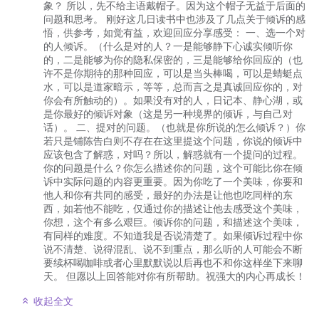
象？ 所以，先不给主语戴帽子。因为这个帽子无益于后面的
问题和思考。 刚好这几日读书中也涉及了几点关于倾诉的感
悟，供参考，如觉有益，欢迎回应分享感受： 一、选一个对
的人倾诉。（什么是对的人？一是能够静下心诚实倾听你
的，二是能够为你的隐私保密的，三是能够给你回应的（也
许不是你期待的那种回应，可以是当头棒喝，可以是蜻蜓点
水，可以是道家暗示，等等，总而言之是真诚回应你的，对
你会有所触动的）。如果没有对的人，日记本、静心湖，或
是你最好的倾诉对象（这是另一种境界的倾诉，与自己对
话）。 二、提对的问题。（也就是你所说的怎么倾诉？）你
若只是铺陈告白则不存在在这里提这个问题，你说的倾诉中
应该包含了解惑，对吗？所以，解惑就有一个提问的过程。
你的问题是什么？你怎么描述你的问题，这个可能比你在倾
诉中实际问题的内容更重要。因为你吃了一个美味，你要和
他人和你有共同的感受，最好的办法是让他也吃同样的东
西，如若他不能吃，仅通过你的描述让他去感受这个美味，
你想，这个有多么艰巨。倾诉你的问题，和描述这个美味，
有同样的难度。不知道我是否说清楚了。如果倾诉过程中你
说不清楚、说得混乱、说不到重点，那么听的人可能会不断
要续杯喝咖啡或者心里默默说以后再也不和你这样坐下来聊
天。 但愿以上回答能对你有所帮助。祝强大的内心再成长！
收起全文