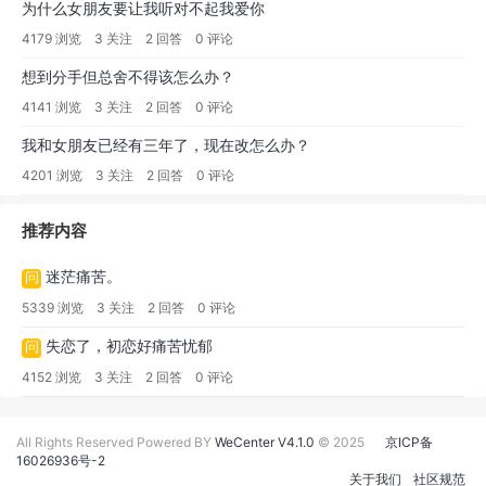
为什么女朋友要让我听对不起我爱你
4179 浏览
3 关注
2 回答
0 评论
想到分手但总舍不得该怎么办？
4141 浏览
3 关注
2 回答
0 评论
我和女朋友已经有三年了，现在改怎么办？
4201 浏览
3 关注
2 回答
0 评论
推荐内容
迷茫痛苦。
问
5339 浏览
3 关注
2 回答
0 评论
失恋了，初恋好痛苦忧郁
问
4152 浏览
3 关注
2 回答
0 评论
All Rights Reserved Powered BY
WeCenter V4.1.0
© 2025
京ICP备
16026936号-2
关于我们
社区规范